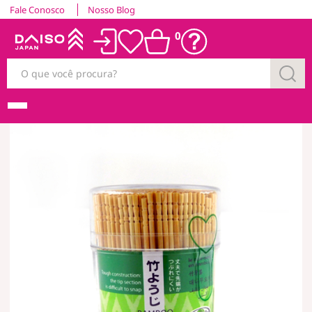
Fale Conosco
Nosso Blog
0