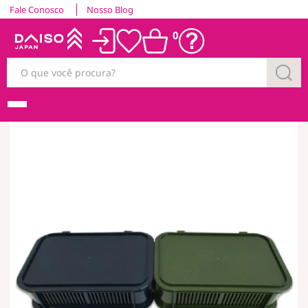
Fale Conosco
Nosso Blog
0